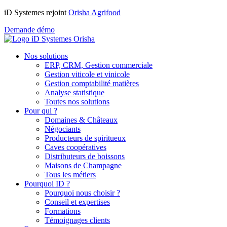
iD Systemes rejoint
Orisha Agrifood
Demande démo
Nos solutions
ERP, CRM, Gestion commerciale
Gestion viticole et vinicole
Gestion comptabilité matières
Analyse statistique
Toutes nos solutions
Pour qui ?
Domaines & Châteaux
Négociants
Producteurs de spiritueux
Caves coopératives
Distributeurs de boissons
Maisons de Champagne
Tous les métiers
Pourquoi ID ?
Pourquoi nous choisir ?
Conseil et expertises
Formations
Témoignages clients