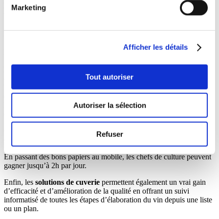
le pilotage et reporting : rapport hebdomadaire de l’avancement des
Marketing
travaux en cours automatisé, bilan IFT, calendrier de traitement.
FOCUS SUR LE PROCESSUS VENDANGES
Afficher les détails
Le
processus des vendanges
peut également être digitalisé. iD
Systemes a par exemple lancé en 2022 une application pour suivre
l’avancement des raisins des vignes à la cuverie. A la vigne, les
Tout autoriser
chefs d’équipe saisissent en quelques clics depuis leur smartphone
les bons de vendanges et l’état d’avancement. Au chai, l’anticipation
de l’arrivée des chargements améliore le flux de travail et
l’encuvage. La saisie des pensées se fait directement sur iDViniteca
Autoriser la sélection
depuis un grand écran tactile.
Cette solution mobile offre des gains de productivité, réduit la marge
Refuser
d’erreur des opérations de saisie et facilite la transmission des
informations entre les différentes équipes pendant les vendanges.
En passant des bons papiers au mobile, les chefs de culture peuvent
gagner jusqu’à 2h par jour.
Enfin, les
solutions de cuverie
permettent également un vrai gain
d’efficacité et d’amélioration de la qualité en offrant un suivi
informatisé de toutes les étapes d’élaboration du vin depuis une liste
ou un plan.