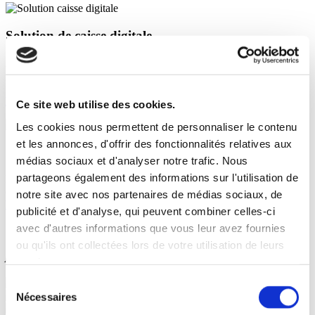
Solution de caisse digitale
Améliorez les performances commerciales de vos points de vente
grâce à une solution de caisse tactile connectée à votre logiciel de
gestion.
Découvrir Mobil Store
Ce site web utilise des cookies.
Les cookies nous permettent de personnaliser le contenu
et les annonces, d'offrir des fonctionnalités relatives aux
Solution e-commerce BtoB
médias sociaux et d'analyser notre trafic. Nous
partageons également des informations sur l'utilisation de
Digitalisez votre catalogue d’alcools et spiritueux à une solution e-
commerce à votre image (site, PDF interactif, application mobile)
notre site avec nos partenaires de médias sociaux, de
Découvrir Viti-online
publicité et d'analyse, qui peuvent combiner celles-ci
avec d'autres informations que vous leur avez fournies
2000 clients nous font confiance,
pourquoi
ou qu'ils ont collectées lors de votre utilisation de leurs
pas vous ?
services.
Sélection
Nécessaires
du