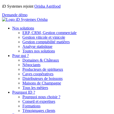
iD Systemes rejoint
Orisha Agrifood
Demande démo
Nos solutions
ERP, CRM, Gestion commerciale
Gestion viticole et vinicole
Gestion comptabilité matières
Analyse statistique
Toutes nos solutions
Pour qui ?
Domaines & Châteaux
Négociants
Producteurs de spiritueux
Caves coopératives
Distributeurs de boissons
Maisons de Champagne
Tous les métiers
Pourquoi ID ?
Pourquoi nous choisir ?
Conseil et expertises
Formations
Témoignages clients