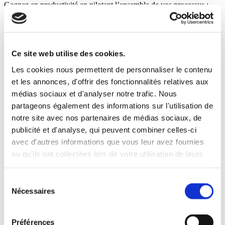
Gagnez en productivité en pilotant l’ensemble de vos processus :
gestion de la production, des stocks, des achats, des ventes, de la
relation clients…
Découvrir iDViniStoria
Ce site web utilise des cookies.
Logiciel de comptabilité matières
Les cookies nous permettent de personnaliser le contenu
et les annonces, d'offrir des fonctionnalités relatives aux
Allégez vos tâches administratives et soyez en parfaite conformité
médias sociaux et d'analyser notre trafic. Nous
avec les procédures réglementaires : DAI, DRM, inventaires…
partageons également des informations sur l'utilisation de
Découvrir iDRegiFlow
notre site avec nos partenaires de médias sociaux, de
publicité et d'analyse, qui peuvent combiner celles-ci
Logiciel d’analyse statistique
avec d'autres informations que vous leur avez fournies
ou qu'ils ont collectées lors de votre utilisation de leurs
Suivez vos résultats, détectez les meilleurs leviers d’amélioration et
services.
prenez les bonnes décisions grâce à notre solution BI et Analytics
Découvrir iDAnalytics
Sélection
Nécessaires
du
consentement
Solution de caisse digitale
Préférences