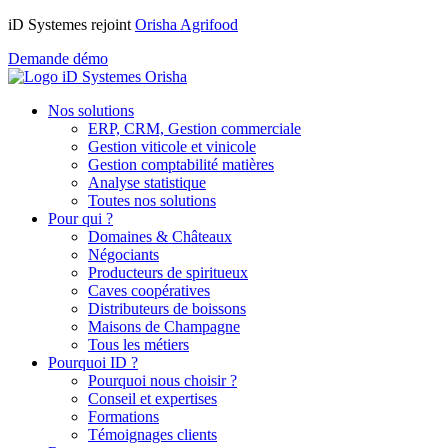
iD Systemes rejoint
Orisha Agrifood
Demande démo
Nos solutions
ERP, CRM, Gestion commerciale
Gestion viticole et vinicole
Gestion comptabilité matières
Analyse statistique
Toutes nos solutions
Pour qui ?
Domaines & Châteaux
Négociants
Producteurs de spiritueux
Caves coopératives
Distributeurs de boissons
Maisons de Champagne
Tous les métiers
Pourquoi ID ?
Pourquoi nous choisir ?
Conseil et expertises
Formations
Témoignages clients