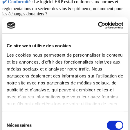
✔️ Conformité
: Le logiciel ERP est-il conforme aux normes et
réglementations du secteur des vins & spiritueux, notamment pour
les échanges douaniers ?
🔗 2. MISE EN PLACE
✔️
Durée de mise en place
: Quels sont les délais et la durée de
Ce site web utilise des cookies.
déploiement ?
✔️
Equipe
: Quel est le niveau d’expertise technique et de
Les cookies nous permettent de personnaliser le contenu
connaissances métier (vins & spiritueux) des consultants ?
et les annonces, d'offrir des fonctionnalités relatives aux
✔️
Méthodologie
: La méthodologie de déploiement est-elle en
médias sociaux et d'analyser notre trafic. Nous
adéquation avec mes objectifs ?
partageons également des informations sur l'utilisation de
notre site avec nos partenaires de médias sociaux, de
📞 3. Maintenance et support
publicité et d'analyse, qui peuvent combiner celles-ci
avec d'autres informations que vous leur avez fournies
✔️
Support client
: Quelles sont les prestations de service proposées
ou qu'ils ont collectées lors de votre utilisation de leurs
: canaux (chat, email, téléphone), plages horaires, dispositif pendant
les vendanges ? Quelle est sa réactivité ?
services.
✔️ Accompagnement
: Comment se déroule la formation (un critère
Sélection
à ne pas sous-estimer pour que les utilisateurs puissent exploiter
Nécessaires
du
pleinement tout le potentiel de la solution) ? La solution dispose-t-