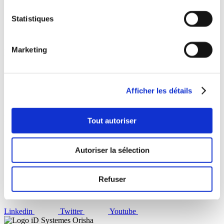
Nos solutions
Pour qui ?
Statistiques
Pourquoi ID Systemes ?
Demander une démo
Marketing
Ressourcez-vous
Livres Blancs
Webinaires
Blog
Afficher les détails
Inscription Newsletter
Faisons connaissances
Tout autoriser
Où nous trouver ?
Découvrir Orisha Agrifood
Autoriser la sélection
Nous rejoindre
Suivez-nous !
Refuser
Linkedin
Twitter
Youtube