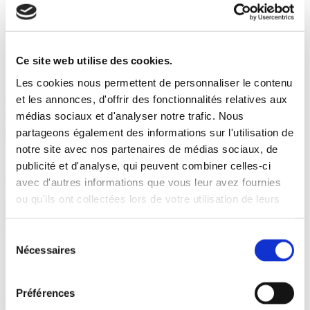
Comment bien choisir son logiciel ERP ?
Livre blanc
Ce site web utilise des cookies.
Alban Pougnon | Gestion Commerciale, ERP et CRM
Les cookies nous permettent de personnaliser le contenu
Comment élaborer un cahier des charges pour un projet CRM réussi
et les annonces, d'offrir des fonctionnalités relatives aux
?
médias sociaux et d'analyser notre trafic. Nous
partageons également des informations sur l'utilisation de
notre site avec nos partenaires de médias sociaux, de
Livre blanc
publicité et d'analyse, qui peuvent combiner celles-ci
Gaël MENEGAUT | Réglementaire
avec d'autres informations que vous leur avez fournies
ou qu'ils ont collectées lors de votre utilisation de leurs
Comment piloter facilement votre comptabilité matières ?
services.
Afficher tous les livres blancs
Sélection
Pas de résultat pour votre recherche. Retrouvez prochainement un
Nécessaires
du
Livre blanc correspondant à la thématique sélectionnée. Inscrivez-
vous à
notre newsletter
pour rester informé !
consentement
Découvrez ID Systemes
Préférences